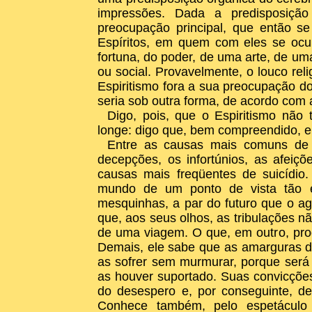
impressões. Dada a predisposição
preocupação principal, que então s
Espíritos, em quem com eles se ocu
fortuna, do poder, de uma arte, de um
ou social. Provavelmente, o louco rel
Espiritismo fora a sua preocupação d
seria sob outra forma, de acordo com 
Digo, pois, que o Espiritismo não 
longe: digo que, bem compreendido, el
Entre as causas mais comuns de s
decepções, os infortúnios, as afeiç
causas mais freqüentes de suicídio.
mundo de um ponto de vista tão e
mesquinhas, a par do futuro que o agu
que, aos seus olhos, as tribulações 
de uma viagem. O que, em outro, prod
Demais, ele sabe que as amarguras da
as sofrer sem murmurar, porque se
as houver suportado. Suas convicçõe
do desespero e, por conseguinte, d
Conhece também, pelo espetáculo