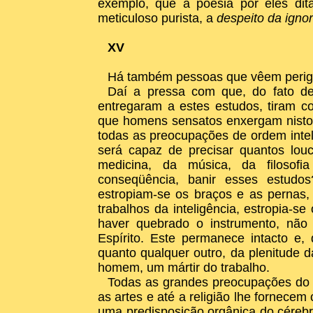
exemplo, que a poesia por eles dit
meticuloso purista, a
despeito da igno
XV
Há também pessoas que vêem perigo
Daí a pressa com que, do fato d
entregaram a estes estudos, tiram c
que homens sensatos enxergam nist
todas as preocupações de ordem int
será capaz de precisar quantos lo
medicina, da música, da filosofi
conseqüência, banir esses estudos
estropiam-se os braços e as pernas,
trabalhos da inteligência, estropia-
haver quebrado o instrumento, nã
Espírito. Este permanece intacto e, 
quanto qualquer outro, da plenitude 
homem, um mártir do trabalho.
Todas as grandes preocupações do e
as artes e até a religião lhe fornece
uma predisposição orgânica do cérebr