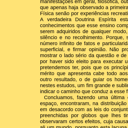
manifestações em geral, filosófica, out
que apenas haja observado a primeir
Física senão por experiências recrea
A verdadeira Doutrina Espírita e
conhecimentos que esse ensino comp
serem adquiridos de qualquer modo,
silêncio e no recolhimento. Porque,
número infinito de fatos e particula
superficial, e firmar opinião. Não p
mostrar o lado sério da questão e de
por haver sido eleito para executar
pretendemos ter, pois que os princí
mérito que apresenta cabe todo aos
outro resultado, o de guiar os home
nestes estudos, um fim grande e sublim
indicar o caminho que conduz a esse f
Concluamos, fazendo uma última 
espaço, encontraram, na distribuição
em desacordo com as leis do conjunt
preenchidas por globos que lhes t
observaram certos efeitos, cuja caus
ali um mundo, porquanto esta lacuna 