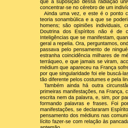
que a suposição dessa radiação univ
concentrar-se no cérebro de um indiví
Ainda uma vez, e este é o ponto ca
teoria sonambúlica e a que se pode
homens; são opiniões individuais, 
Doutrina dos Espíritos não é de c
Inteligências que se manifestam, qua
geral a repelia. Ora, perguntamos, o
passava pelo pensamento de ningué
estranha coincidência milhares de m
terráqueo, e que jamais se viram, a
médium que apareceu na França sofreu
por que singularidade foi ele buscá-
tão diferente pelos costumes e pela 
Também ainda há outra circunst
primeiras manifestações, na França, 
escrita nem da palavra, e, sim, por p
formando palavras e frases. Foi po
manifestações, se declararam Espírit
pensamento dos médiuns nas comunicaç
lícito fazer-se com relação às pancad
antemão.