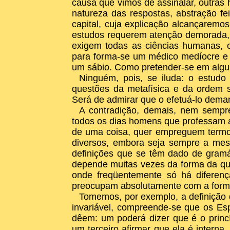
causa que vimos de assinalar, outras 
natureza das respostas, abstração fe
capital, cuja explicação alcançaremo
estudos requerem atenção demorada, 
exigem todas as ciências humanas, c
para forma-se um médico medíocre e t
um sábio. Como pretender-se em alguma
Ninguém, pois, se iluda: o estudo
questões da metafísica e da ordem 
Será de admirar que o efetuá-lo dem
A contradição, demais, nem sempr
todos os dias homens que professam a
de uma coisa, quer empreguem termos
diversos, embora seja sempre a me
definições que se têm dado de gramá
depende muitas vezes da forma da ques
onde freqüentemente só há diferenç
preocupam absolutamente com a forma
Tomemos, por exemplo, a definição
invariável, compreende-se que os Esp
dêem: um poderá dizer que é o princí
um terceiro afirmar que ela é interna